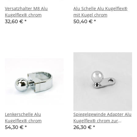
Versatzhalter M8 Alu
Alu Schelle Alu Kugelflex®
Kugelflex® chrom
mit Kugel chrom
32,60 €
*
50,40 €
*
Lenkerschelle Alu
Spiegelgewinde Adapter Alu
Kugelflex® chrom
Kugelflex® chrom zur
Befestigung am Rückspiegel
54,30 €
*
26,30 €
*