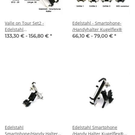
Valle on Tour Set2 -
Edelstahl - Smartphone-
Edelstahl
/Handyhalter Kugelflex®
Smartphone/Handy Halter
133,30 € -
156,80 €
*
66,10 € -
79,00 €
*
Kugelflex® zur Montage am
Bügel
Edelstahl
Edelstahl Smartphone
Smartphone/Handy Halter
/Handy Halter Kugelflex®