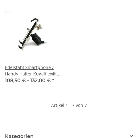
Edelstahl Smartphone /
Handy Halter Kugelflex® mit
Anbindung Alu-Kugel
108,50 € -
132,00 €
*
Artikel 1 - 7 von 7
Kategorien