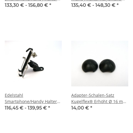
Kugelflex® zur Montage am
mit Anbindung MC Schiene
133,30 € -
156,80 €
*
135,40 € -
148,30 €
*
Bügel / Rohr 14-30 mm
/ Schnellklemmhebel
Edelstahl
Adapter-Schalen-Satz
Smartphone/Handy Halter
Kugelflex® Erhöht Ø 16 mm
Kugelflex® zur Montage am
auf 25,4 mm (1 Zoll)
116,45 € -
139,95 €
*
14,00 €
*
Spiegel