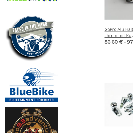
GoPro Alu Hal
chrom mit Ku
86,60 € -
97