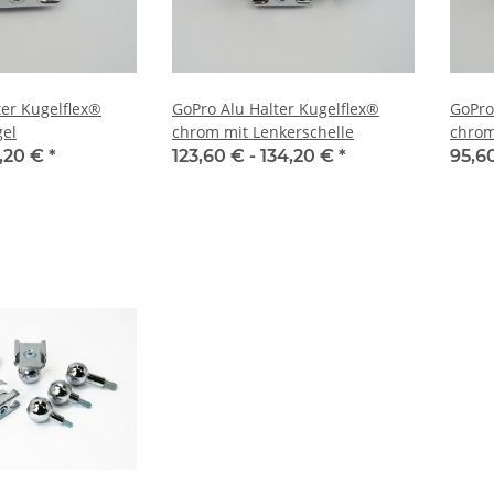
ter Kugelflex®
GoPro Alu Halter Kugelflex®
GoPro
gel
chrom mit Lenkerschelle
chrom
Rücks
,20 €
*
123,60 € -
134,20 €
*
95,6