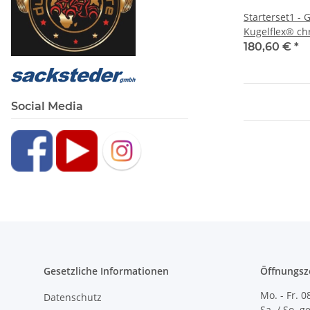
Starterset1 - 
Kugelflex® ch
Adapterkugeln
180,60 €
*
Social Media
Gesetzliche Informationen
Öffnungsz
Mo. - Fr. 0
Datenschutz
Sa. / So. 