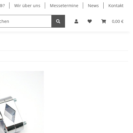
x®?
Wir über uns
Messetermine
News
Kontakt
® Chrom
Stromversorgung
0,00 €