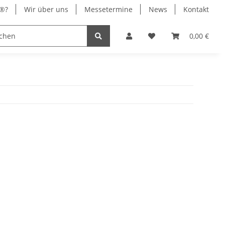
x®?
Wir über uns
Messetermine
News
Kontakt
® Chrom
Stromversorgung
0,00 €