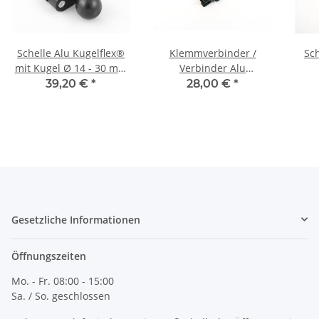
Schelle Alu Kugelflex®
Klemmverbinder /
Sc
mit Kugel Ø 14 - 30 mm
Verbinder Alu
26-30
Kugelflex®
K
39,20 €
*
28,00 €
*
Gesetzliche Informationen
Öffnungszeiten
Mo. - Fr. 08:00 - 15:00
Sa. / So. geschlossen