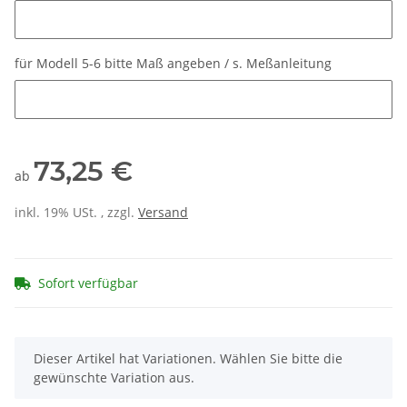
Länge der Originalschraube (Länge ohne Schraubenkopf)
für Modell 5-6 bitte Maß angeben / s. Meßanleitung
für Modell 5-6 bitte Maß angeben / s. Meßanleitung
73,25 €
ab
inkl. 19% USt. , zzgl.
Versand
Sofort verfügbar
x
Dieser Artikel hat Variationen. Wählen Sie bitte die
gewünschte Variation aus.