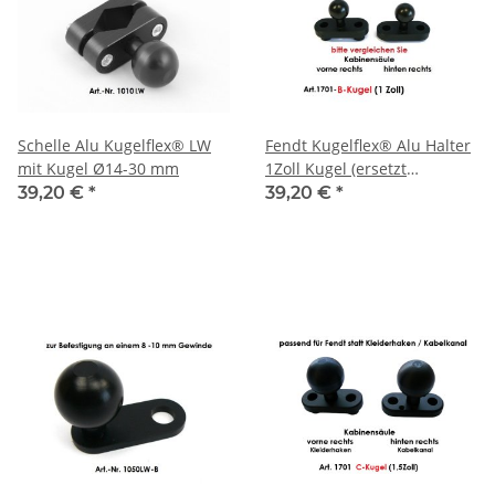
Schelle Alu Kugelflex® LW
Fendt Kugelflex® Alu Halter
mit Kugel Ø14-30 mm
1Zoll Kugel (ersetzt
Kleiderhaken) an der
39,20 €
*
39,20 €
*
Kabinensäule