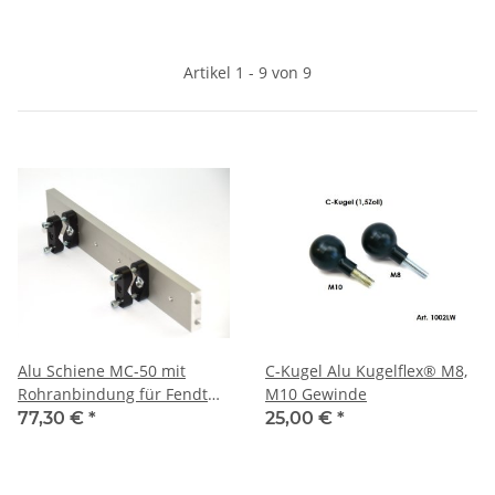
Artikel 1 - 9 von 9
Alu Schiene MC-50 mit
C-Kugel Alu Kugelflex® M8,
Rohranbindung für Fendt
M10 Gewinde
718
77,30 €
*
25,00 €
*