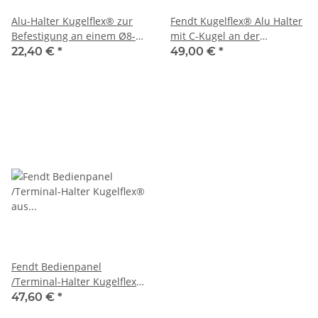
Alu-Halter Kugelflex® zur
Fendt Kugelflex® Alu Halter
Befestigung an einem Ø8-10
mit C-Kugel an der
mm Gewinde
Kabinensäule
22,40 €
*
49,00 €
*
Fendt Bedienpanel
/Terminal-Halter Kugelflex®
aus Aluminium mit Schiene
47,60 €
*
/ ersetzt Kleiderhaken