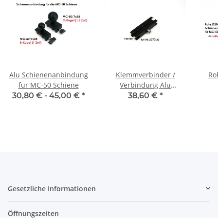
Alu Schienenanbindung
Klemmverbinder /
Ro
für MC-50 Schiene
Verbindung Alu
Kugelflex® für die
Schi
30,80 € -
45,00 €
*
38,60 €
*
Landwirtschaft
Gesetzliche Informationen
Öffnungszeiten