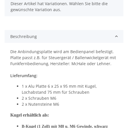
x
Dieser Artikel hat Variationen. Wählen Sie bitte die
gewünschte Variation aus.
Beschreibung
Die Anbindungsplatte wird am Bedienpanel befestigt.
Platte passt z.B. für Steuergerät / Ballenwickelgerät mit
Funkfernbedienung, Hersteller: McHale oder Lehner.
Lieferumfang:
1 x Alu Platte 6 x 25 x 95 mm mit Kugel,
Lochabstand 75 mm für Schrauben
2 x Schrauben M6
2 x Nutensteine M6
Kugel erhältlich als:
B-Kugel (1 Zoll) mit M8 u. M6 Gewinde, schwarz