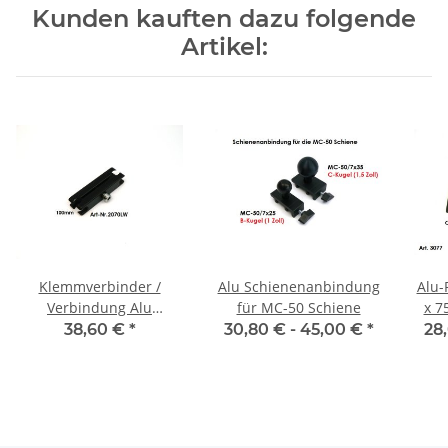
Kunden kauften dazu folgende
Artikel:
Klemmverbinder /
Alu Schienenanbindung
Alu-
Verbindung Alu
für MC-50 Schiene
x 7
Kugelflex® für die
45-6
38,60 €
*
30,80 € -
45,00 €
*
28
Landwirtschaft
R