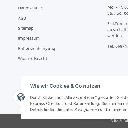
Mo. - Fr. 0
Datenschutz
Sa. / So. 
AGB
Es können 
Sitemap
außerhalb 
werden.
Impressum
Tel. 06874 
Batterieentsorgung
Widerrufsrecht
Wie wir Cookies & Co nutzen
Durch Klicken auf „Alle akzeptieren“ gestatten Sie 
Express Checkout und Ratenzahlung. Sie können die E
* Alle Preise inkl. gesetzlicher USt., zzgl.
Versand
Details finden Sie unter
Konfigurieren
und in unserer
© RAUL Fah