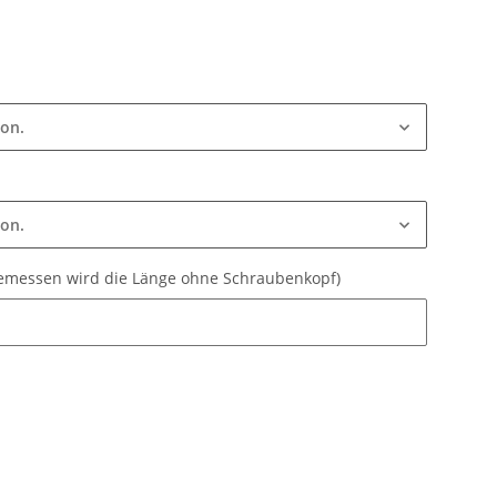
ion.
ion.
gemessen wird die Länge ohne Schraubenkopf)
gemessen wird die Länge ohne Schraubenkopf)