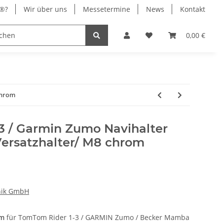
x®?
Wir über uns
Messetermine
News
Kontakt
® Chrom
Stromversorgung
0,00 €
chrom
3 / Garmin Zumo Navihalter
Versatzhalter/ M8 chrom
nik GmbH
om
für TomTom Rider 1-3 / GARMIN Zumo / Becker Mamba