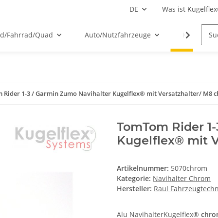
DE
Was ist Kugelfle
ad/Fahrrad/Quad
Auto/Nutzfahrzeuge
Kugelflex
Rider 1-3 / Garmin Zumo Navihalter Kugelflex® mit Versatzhalter/ M8 
TomTom Rider 1-
Kugelflex® mit 
Artikelnummer:
5070chrom
Kategorie:
Navihalter Chrom
Hersteller:
Raul Fahrzeugtech
Alu NavihalterKugelflex®
chr