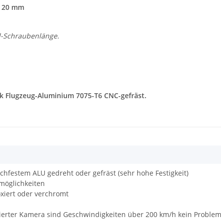
t 20 mm
l-Schraubenlänge.
ock Flugzeug-Aluminium 7075-T6 CNC-gefräst.
ochfestem ALU gedreht oder gefräst (sehr hohe Festigkeit)
möglichkeiten
oxiert oder verchromt
tierter Kamera sind Geschwindigkeiten über 200 km/h kein Proble