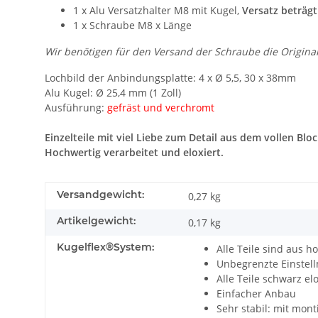
1 x Alu Versatzhalter M8 mit Kugel,
Versatz beträg
1 x Schraube M8 x Länge
Wir benötigen für den Versand der Schraube die Origina
Lochbild der Anbindungsplatte: 4 x Ø 5,5, 30 x 38mm
Alu Kugel: Ø 25,4 mm (1 Zoll)
Ausführung:
gefräst und verchromt
Einzelteile mit viel Liebe zum Detail aus dem vollen Bl
Hochwertig verarbeitet und eloxiert.
Versandgewicht:
0,27 kg
Artikelgewicht:
0,17
kg
Kugelflex®System:
Alle Teile sind aus h
Unbegrenzte Einstell
Alle Teile schwarz el
Einfacher Anbau
Sehr stabil: mit mon