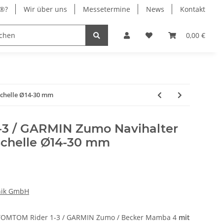
x®?
Wir über uns
Messetermine
News
Kontakt
® Chrom
Stromversorgung
0,00 €
Schelle Ø14-30 mm
-3 / GARMIN Zumo Navihalter
Schelle Ø14-30 mm
nik GmbH
r TOMTOM Rider 1-3 / GARMIN Zumo / Becker Mamba 4
mit