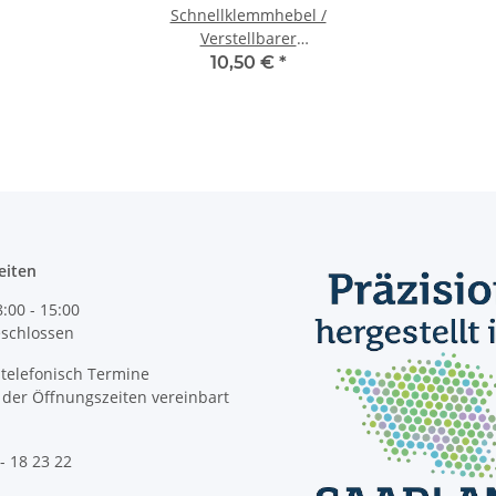
Schnellklemmhebel /
Verstellbarer
Klemmhebel M6 in
10,50 €
*
schwarz oder rot
schwarz
eiten
8:00 - 15:00
geschlossen
telefonisch Termine
der Öffnungszeiten vereinbart
- 18 23 22