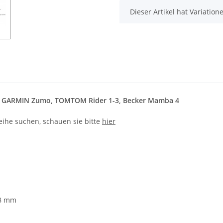
x
Dieser Artikel hat Variatio
ür GARMIN Zumo, TOMTOM Rider 1-3, Becker Mamba 4
ihe suchen, schauen sie bitte
hier
38 mm