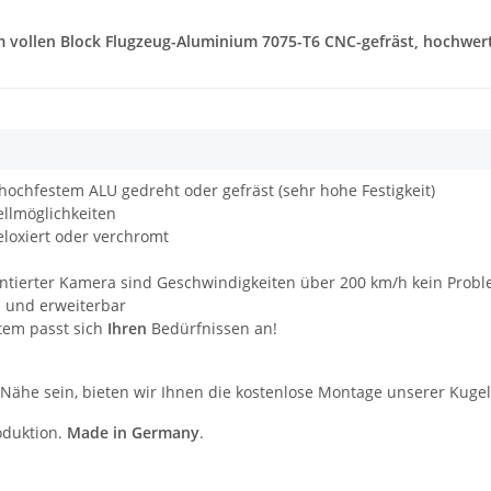
em vollen Block Flugzeug-Aluminium 7075-T6 CNC-gefräst, hochwert
 hochfestem ALU gedreht oder gefräst (sehr hohe Festigkeit)
llmöglichkeiten
eloxiert oder verchromt
ontierter Kamera sind Geschwindigkeiten über 200 km/h kein Prob
- und erweiterbar
tem passt sich
Ihren
Bedürfnissen an!
r Nähe sein, bieten wir Ihnen die kostenlose Montage unserer Kuge
roduktion.
Made in Germany
.