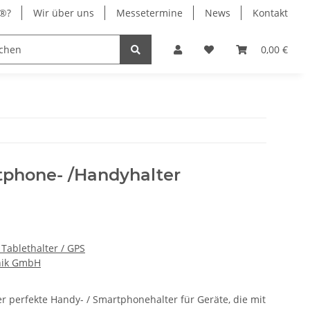
x®?
Wir über uns
Messetermine
News
Kontakt
® Chrom
Stromversorgung
0,00 €
rtphone- /Handyhalter
Tablethalter / GPS
nik GmbH
er perfekte Handy- / Smartphonehalter für Geräte, die mit