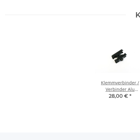
K
Klemmverbinder /
Verbinder Alu
Kugelflex®
28,00 €
*