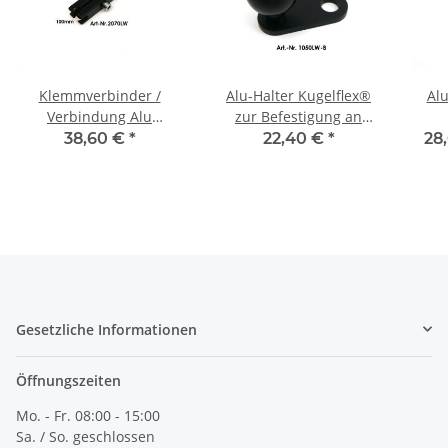
Klemmverbinder /
Alu-Halter Kugelflex®
Alu
Verbindung Alu
zur Befestigung an
Kugelflex® für die
einem Ø8-10 mm
Loc
38,60 €
*
22,40 €
*
28
Landwirtschaft
Gewinde
ME T
Qu
Gesetzliche Informationen
Öffnungszeiten
Mo. - Fr. 08:00 - 15:00
Sa. / So. geschlossen