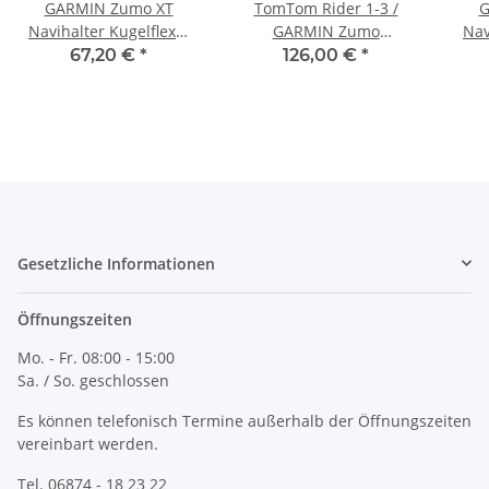
GARMIN Zumo XT
TomTom Rider 1-3 /
G
Navihalter Kugelflex®
GARMIN Zumo
Nav
M4 HOCH / Motorräder
Navihalter Kugelflex®
M4 
67,20 €
*
126,00 €
*
Bügel Ø 12 - 25,4 mm
chrom für Harley
Ø
Davidson RoadKing
Gesetzliche Informationen
Öffnungszeiten
Mo. - Fr. 08:00 - 15:00
Sa. / So. geschlossen
Es können telefonisch Termine außerhalb der Öffnungszeiten
vereinbart werden.
Tel. 06874 - 18 23 22