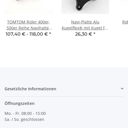
TOMTOM Rider 400er,
Navi-Platte Alu
Ro
500er Reihe Navihalter
Kugelflex® mit Kugel für
Kugelflex® mit
Navi Motorrad GARMIN
Schi
107,40 € -
118,00 €
*
26,30 €
*
Lenkerschelle
Zumo u. TOMTOM Rider
Gesetzliche Informationen
Öffnungszeiten
Mo. - Fr. 08:00 - 15:00
Sa. / So. geschlossen