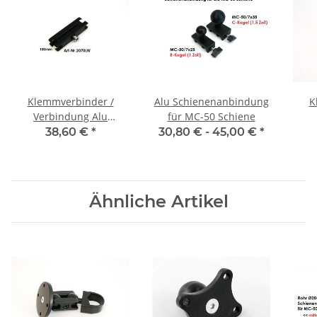
Klemmverbinder /
Alu Schienenanbindung
K
Verbindung Alu
für MC-50 Schiene
Kugelflex® für die
38,60 €
*
30,80 € -
45,00 €
*
Landwirtschaft
Sc
Ähnliche Artikel