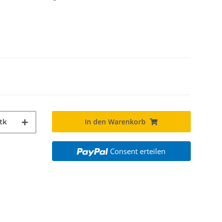
In den Warenkorb
tk
Consent erteilen