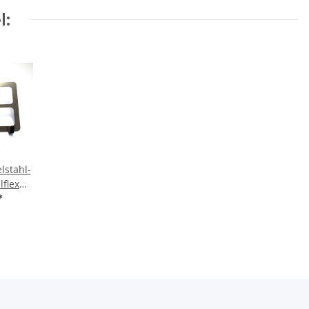
l:
lstahl-
lflex®
*
dschirm
4 mm