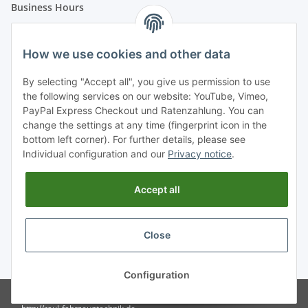
Business Hours
Our company will be closed from 22.12.2023 up to and
including 01.01.2024.
How we use cookies and other data
Orders received after 12:00 noon on 21.12.2023 will be
By selecting "Accept all", you give us permission to use
shipped from 02.01.2024.
the following services on our website: YouTube, Vimeo,
Mo. - Fr. 08:00 - 15:00
PayPal Express Checkout und Ratenzahlung. You can
Sa. / So. closed
change the settings at any time (fingerprint icon in the
bottom left corner). For further details, please see
Dates could be arranged even outside business hours.
Individual configuration and our
Privacy notice
.
Please call: +49 6874 - 18 23 22
Accept all
Withdraw from contract
Close
* All prices incl. VAT, plus
shipping fees
Configuration
© RAUL Fahrzeugtechnik GmbH -
Powered by
JTL-Shop