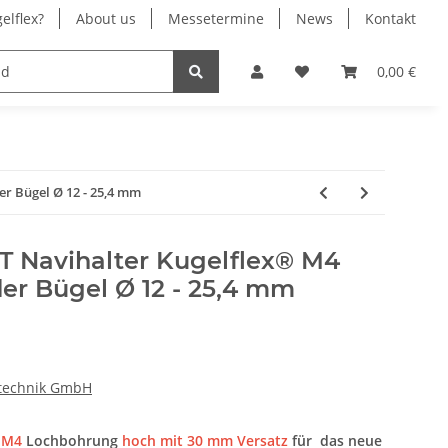
elflex?
About us
Messetermine
News
Kontakt
® Chrom
Stromversorgung
0,00 €
 Bügel Ø 12 - 25,4 mm
 Navihalter Kugelflex® M4
er Bügel Ø 12 - 25,4 mm
gtechnik GmbH
t
M4
Lochbohrung
hoch mit 30 mm Versatz
für das neue