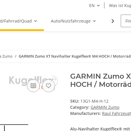
EN
Was ist Kug
ad/Fahrrad/Quad
Auto/Nutzfahrzeuge
Kugelflex
N Zumo
GARMIN Zumo XT Navihalter Kugelflex® M4 HOCH / Motorräder
GARMIN Zumo XT
HOCH / Motorräd
SKU:
13G1-M4-H-12
Category:
GARMIN Zumo
Manufacturers:
Raul Fahrzeu
Alu-Navihalter Kugelflex® mi