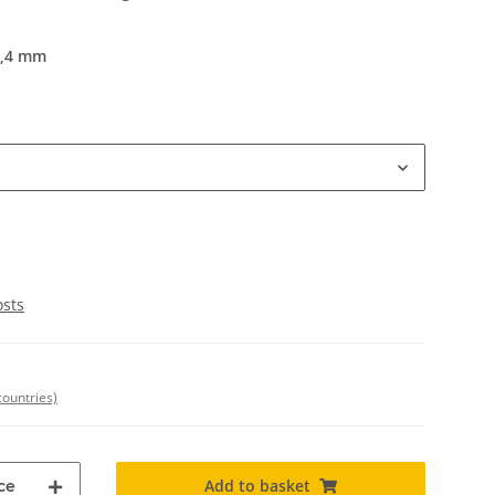
5,4 mm
osts
countries)
Add to basket
ce