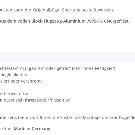
sonsten kann der Originalbügel über uns bestellt werden.
l aus dem vollen Block Flugzeug-Aluminium 7075-T6 CNC-gefräst,
ochfestem ALU gedreht oder gefräst (sehr hohe Festigkeit)
möglichkeiten
oxiert oder verchromt
und erweiterbar
m passt sich
Ihren
Bedürfnissen an!
Nähe sein, bieten wir Ihnen die kostenlose Montage unserer Kugelf
uktion.
Made in Germany
.