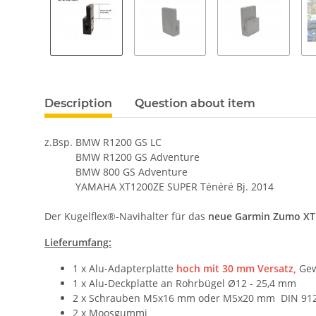
Description
Question about item
z.Bsp. BMW R1200 GS LC
BMW R1200 GS Adventure
BMW 800 GS Adventure
YAMAHA XT1200ZE SUPER Ténéré Bj. 2014
Der Kugelflex®-Navihalter für das
neue Garmin Zumo X
Lieferumfang:
1 x Alu-Adapterplatte
hoch mit 30 mm Versatz,
Ge
1 x Alu-Deckplatte an Rohrbügel Ø12 - 25,4 mm
2 x Schrauben M5x16 mm oder M5x20 mm DIN 912 
2 x Moosgummi