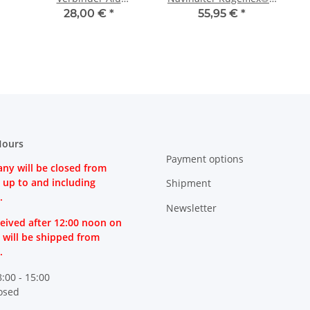
Kugelflex®
Motorräder Bügel Ø 12
28,00 €
*
55,95 €
*
- 25,4 mm
Hours
Payment options
ny will be closed from
 up to and including
Shipment
.
Newsletter
eived after 12:00 noon on
 will be shipped from
.
8:00 - 15:00
losed