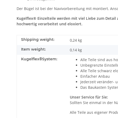
Der Bügel ist bei der Navivorbereitung mit montiert. An
Kugelflex® Einzelteile werden mit viel Liebe zum Detai
hochwertig verarbeitet und eloxiert.
Shipping weight:
0,24 kg
Item weight:
0,14
kg
Kugelflex®System:
Alle Teile sind aus h
Unbegrenzte Einstell
Alle Teile schwarz el
Einfacher Anbau
Jederzeit veränder- 
Das Baukasten Syste
Unser Service für Sie:
Sollten Sie einmal in der 
Alle Teile aus eigener Prod