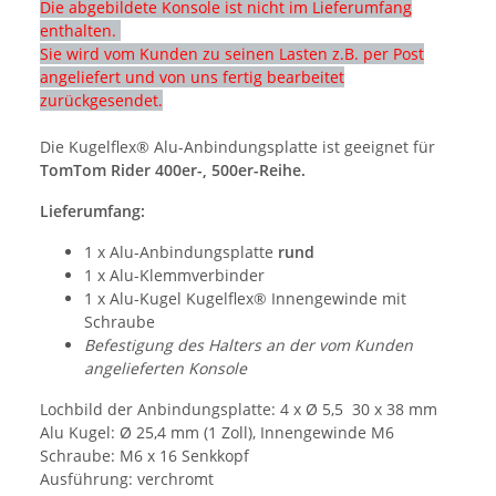
Die abgebildete Konsole ist nicht im Lieferumfang
enthalten.
Sie wird vom Kunden zu seinen Lasten z.B. per Post
angeliefert und von uns fertig bearbeitet
zurückgesendet.
Die Kugelflex® Alu-Anbindungsplatte ist geeignet für
TomTom Rider 400er-, 500er-Reihe.
Lieferumfang:
1 x Alu-Anbindungsplatte
rund
1 x Alu-Klemmverbinder
1 x Alu-Kugel Kugelflex® Innengewinde mit
Schraube
Befestigung des Halters an der vom Kunden
angelieferten Konsole
Lochbild der Anbindungsplatte: 4 x Ø 5,5 30 x 38 mm
Alu Kugel: Ø 25,4 mm (1 Zoll), Innengewinde M6
Schraube: M6 x 16 Senkkopf
Ausführung: verchromt