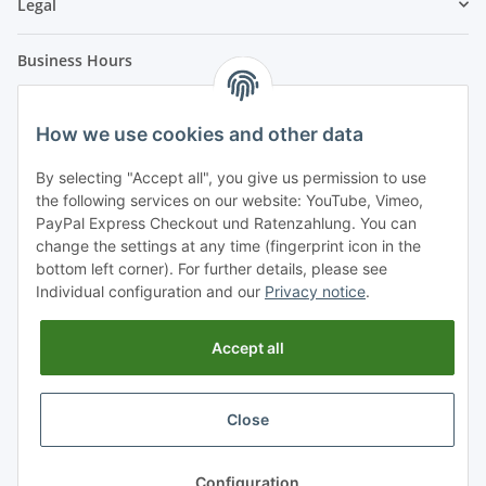
Legal
Business Hours
Our company will be closed from 22.12.2023 up to and
including 01.01.2024.
How we use cookies and other data
Orders received after 12:00 noon on 21.12.2023 will be
By selecting "Accept all", you give us permission to use
shipped from 02.01.2024.
the following services on our website: YouTube, Vimeo,
Mo. - Fr. 08:00 - 15:00
PayPal Express Checkout und Ratenzahlung. You can
Sa. / So. closed
change the settings at any time (fingerprint icon in the
bottom left corner). For further details, please see
Dates could be arranged even outside business hours.
Individual configuration and our
Privacy notice
.
Please call: +49 6874 - 18 23 22
Accept all
Withdraw from contract
Close
* All prices incl. VAT, plus
shipping fees
Configuration