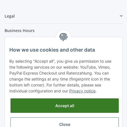
Legal
Business Hours
Our company will be closed from 22.12.2023 up to and
including 01.01.2024.
How we use cookies and other data
Orders received after 12:00 noon on 21.12.2023 will be
By selecting "Accept all", you give us permission to use
shipped from 02.01.2024.
the following services on our website: YouTube, Vimeo,
Mo. - Fr. 08:00 - 15:00
PayPal Express Checkout und Ratenzahlung. You can
Sa. / So. closed
change the settings at any time (fingerprint icon in the
bottom left corner). For further details, please see
Dates could be arranged even outside business hours.
Individual configuration and our
Privacy notice
.
Please call: +49 6874 - 18 23 22
Accept all
Withdraw from contract
Close