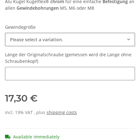
Alu Kugel Kugelflex®
chrom
für eine einfache
Befestigung
an
allen
Gewindebohrungen
M5, M6 oder M8
Gewindegröße
Please select a variation.
Länge der Originalschraube (gemessen wird die Länge ohne
Schraubenkopf)
Länge der Originalschraube (gemessen wird die Länge ohne Sc
17,30 €
incl. 19% VAT , plus
shipping costs
Available immediately