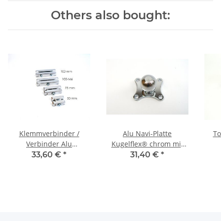
Others also bought:
Klemmverbinder /
Alu Navi-Platte
To
Verbinder Alu
Kugelflex® chrom mit
Kugelflex® chrom
Kugel für TomTom Rider
Nav
33,60 €
*
31,40 €
*
1-3 / GARMIN Zumo